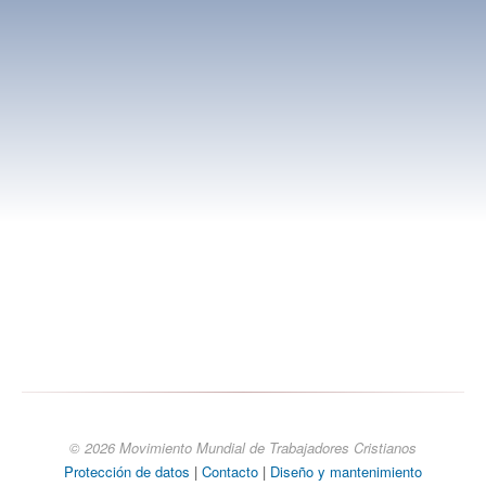
Presencia del MMTC en el mundo
Apoye nuestra acción
Guía del acompañamiento espiritual en los grupos de base
© 2026 Movimiento Mundial de Trabajadores Cristianos
Protección de datos
|
Contacto
|
Diseño y mantenimiento