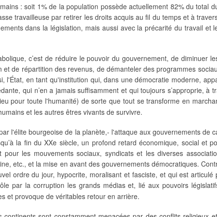
mains : soit 1% de la population possède actuellement 82% du total du
lasse travailleuse par retirer les droits acquis au fil du temps et à trav
ments dans la législation, mais aussi avec la précarité du travail et
olique, c’est de réduire le pouvoir du gouvernement, de diminuer les
ion et de répartition des revenus, de démanteler des programmes sociau
i, l'État, en tant qu'institution qui, dans une démocratie moderne, appar
dante, qui n’en a jamais suffisamment et qui toujours s’approprie, à tr
e Dieu pour toute l'humanité) de sorte que tout se transforme en marcha
humains et les autres êtres vivants de survivre.
r l'élite bourgeoise de la planète,- l'attaque aux gouvernements de ca
’à la fin du XXe siècle, un profond retard économique, social et pol
nt pour les mouvements sociaux, syndicats et les diverses associatio
gentine, etc., et la mise en avant des gouvernements démocratiques. C
el ordre du jour, hypocrite, moralisant et fasciste, et qui est articulé
ôle par la corruption les grands médias et, lié aux pouvoirs législat
es et provoque de véritables retour en arrière.
 les continents sont constamment menacées par des conflits religieux et