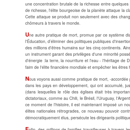
une concentration brutale de la richesse entre quelques 
de richesse, l'élite bourgeoise de la planète attaque la c
Cette attaque se produit non seulement avec des change
chômeurs à travers le monde.
U
ne autre pratique de mort, promue par ce système diab
l'Éducation, d’éliminer des politiques publiques d'insert
des millions d'êtres humains sur les cinq continents. Ains
un instrument garant des privilèges d'une minorité possé
d'énergie :la terre, la nourriture et l'eau - l'héritage d
faim de l'élite financière mondiale et empêcher les êtres 
N
ous voyons aussi comme pratique de mort, -accordée pa
dans les pays en développement, qui ont accumulé, jusqu
(dans lesquelles le rôle des églises était très importa
dictatoriaux, comme au Chili, le Brésil, l'Uruguay, l'Ar
ce moment de l'histoire, il est maintenant imposé un nouv
élites nationales rétrogrades, ce nouveau pouvoir contr
démocratiquement élus, persécute les dirigeants politiqu
E
nfin, des millions de familles travailleuses à travers