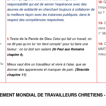
Q
12-
responsabilité qui est de semer l’espérance avec des
l’imp
œuvres de solidarité en cherchant toujours à collaborer de
toi ?
la meilleure façon avec les instances publiques, dans le
respect des compétences respectives.
13-
Q
vivre
1° M
b
.
Texte de la Parole de Dieu
Celui qui fait un travail, on
n
14-
Q
ne dit pas qu’on lui “en tient compte” pour lui faire une
MMTC 
faveur : on lui doit son salaire
(St Paul aux Romains
mieux
chapitre 4
).
 tu
Mieux vaut être un travailleur et vivre à l’aise, que se
donner des
apparences et manquer de pain.
(Siracide
chapitre 11)
MENT MONDIAL DE TRAVAILLEURS CHRETIENS 