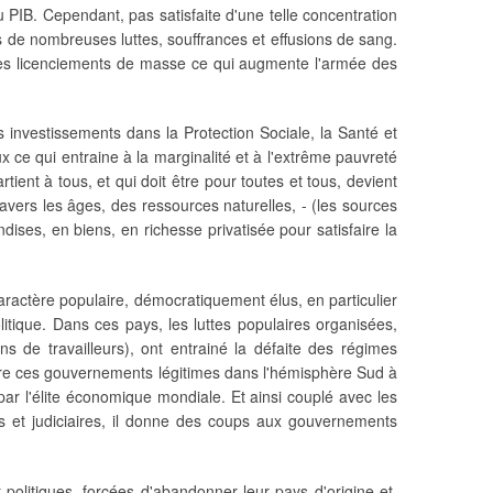
 PIB. Cependant, pas satisfaite d'une telle concentration
ers de nombreuses luttes, souffrances et effusions de sang.
 les licenciements de masse ce qui augmente l'armée des
 investissements dans la Protection Sociale, la Santé et
x ce qui entraine à la marginalité et à l'extrême pauvreté
tient à tous, et qui doit être pour toutes et tous, devient
avers les âges, des ressources naturelles, - (les sources
ndises, en biens, en richesse privatisée pour satisfaire la
ractère populaire, démocratiquement élus, en particulier
itique. Dans ces pays, les luttes populaires organisées,
ns de travailleurs), ont entrainé la défaite des régimes
ontre ces gouvernements légitimes dans l'hémisphère Sud à
 par l'élite économique mondiale. Et ainsi couplé avec les
ifs et judiciaires, il donne des coups aux gouvernements
 politiques, forcées d'abandonner leur pays d'origine et,