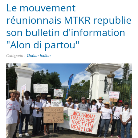
Le mouvement
réunionnais MTKR republie
son bulletin d'information
"Alon di partou"
Catégorie :
Océan Indien