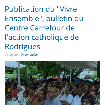
Publication du "Vivre
Ensemble", bulletin du
Centre Carrefour de
l'action catholique de
Rodrigues
Catégorie :
Océan Indien