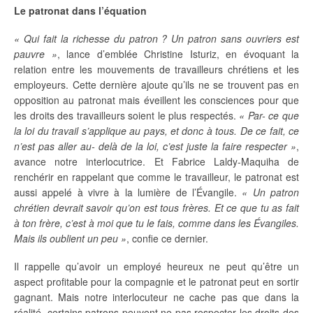
Le
patronat
dans
l’équation
« Qui fait la richesse du patron ? Un patron
sans ouvriers est
pauvre »
, lance d’emblée Christine Isturiz, en évoquant la
relation entre les mouvements de travailleurs chrétiens et les
employeurs. Cette dernière ajoute qu’ils ne se trouvent pas en
opposition au patronat mais éveillent les consciences pour que
les droits des travailleurs soient le plus respectés.
« Par- ce que
la loi du travail s’applique au pays, et donc à tous. De ce fait, ce
n’est pas aller au- delà de la loi, c’est juste la faire respecter »
,
avance notre interlocutrice. Et Fabrice Laldy-Maquiha de
renchérir en rappelant que comme le travailleur, le patronat est
aussi appelé à vivre à la lumière de l’Évangile.
« Un patron
chrétien devrait savoir qu’on est tous frères. Et ce que tu as fait
à ton frère, c’est à moi que tu le fais, comme dans les Évangiles.
Mais ils oublient un peu »
, confie ce dernier.
Il rappelle qu’avoir un employé heureux ne peut qu’être un
aspect profitable pour la compagnie et le patronat peut en sortir
gagnant. Mais notre interlocuteur ne cache pas que dans la
réalité, certains patrons peuvent ne pas respecter les droits des