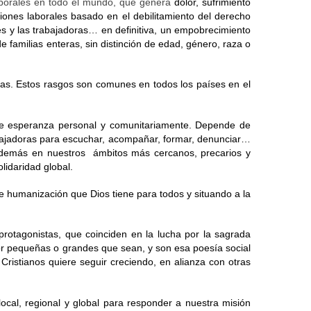
laborales en todo el mundo, que genera 
dolor, sufrimiento 
iones laborales basado en el debilitamiento del derecho 
res y las trabajadoras… en definitiva, un empobrecimiento 
 familias enteras, sin distinción de edad, género, raza o 
ías. Estos rasgos son comunes en todos los países en el 
 de esperanza personal y comunitariamente. Depende de 
ajadoras para escuchar, acompañar, formar, denunciar… 
demás en nuestros  ámbitos más cercanos, precarios y 
idaridad global. 
 humanización que Dios tiene para todos y situando a la 
otagonistas, que coinciden en la lucha por la sagrada 
por pequeñas o grandes que sean, y son esa poesía social 
ristianos quiere seguir creciendo, en alianza con otras 
ocal, regional y global para responder a nuestra misión 