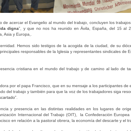
de acercar el Evangelio al mundo del trabajo, concluyen los trabajos 
ida digna
”, y que no nos ha reunido en Ávila, España, del 15 al 
a, Asia y Europa,.
ternidad. Hemos sido testigos de la acogida de la ciudad, de su dió
incipales responsables de la Iglesia y representantes sindicales de 
sencia cristiana en el mundo del trabajo y de camino al lado de ta
a por el papa Francisco, que en su mensaje a los participantes de es
o del trabajo y también para que la voz de los trabajadores siga resona
scartado”.
ncia y presencia en las distintas realidades en los lugares de ori
nización Internacional del Trabajo (OIT),  la Confederación Europea 
sco en relación a la pastoral obrera, la economía del descarte y el t