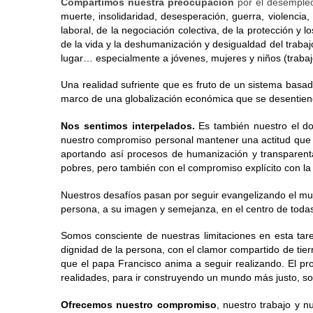
Compartimos nuestra preocupación
 por el desempleo
muerte, insolidaridad, desesperación, guerra, violencia
laboral, de la negociación colectiva, de la protección y 
de la vida y la deshumanización y desigualdad del trabajo
lugar… especialmente a jóvenes, mujeres y niños (trabajo 
Una realidad sufriente que es fruto de un sistema basad
marco de una globalización económica que se desentiende
Nos sentimos interpelados.
 Es también nuestro el d
nuestro compromiso personal mantener una actitud que 
aportando así procesos de humanización y transparent
pobres, pero también con el compromiso explícito con la 
Nuestros desafíos pasan por seguir evangelizando el mun
persona, a su imagen y semejanza, en el centro de tod
Somos consciente de nuestras limitaciones en esta tar
dignidad de la persona, con el clamor compartido de tier
que el papa Francisco anima a seguir realizando. El pro
realidades, para ir construyendo un mundo más justo, sol
Ofrecemos nuestro compromiso
, nuestro trabajo y n