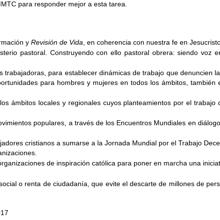
 MMTC para responder mejor a esta tarea.
ormación y 
Revisión de Vida
, en coherencia con nuestra fe en Jesucristo,
isterio pastoral. Construyendo con ello pastoral obrera: siendo voz en
las trabajadoras, para establecer dinámicas de trabajo que denuncien la
portunidades para hombres y mujeres en todos los ámbitos, también en
los ámbitos locales y regionales cuyos planteamientos por el trabajo 
movimientos populares, a través de los Encuentros Mundiales en diálog
dores cristianos a sumarse a la Jornada Mundial por el Trabajo Decent
anizaciones. 
organizaciones de inspiración católica para poner en marcha una iniciat
ocial o renta de ciudadanía, que evite el descarte de millones de per
017