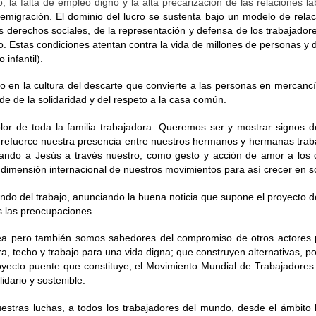
, la falta de empleo digno y la alta precarización de las relaciones 
, emigración. El dominio del lucro se sustenta bajo un modelo de relac
los derechos sociales, de la representación y defensa de los trabajado
. Estas condiciones atentan contra la vida de millones de personas y de
infantil). 
o en la cultura del descarte que convierte a las personas en mercanc
 de la solidaridad y del respeto a la casa común.
olor de toda la familia trabajadora. Queremos ser y mostrar signos
refuerce nuestra presencia entre nuestros hermanos y hermanas trab
ando a Jesús a través nuestro, como gesto y acción de amor a los 
dimensión internacional de nuestros movimientos para así crecer en sol
do del trabajo, anunciando la buena noticia que supone el proyecto de
as las preocupaciones… 
ea pero también somos sabedores del compromiso de otros actores pr
ra, techo y trabajo para una vida digna; que construyen alternativas, 
yecto puente que constituye, el Movimiento Mundial de Trabajadores C
idario y sostenible.
uestras luchas, a todos los trabajadores del mundo, desde el ámbito l