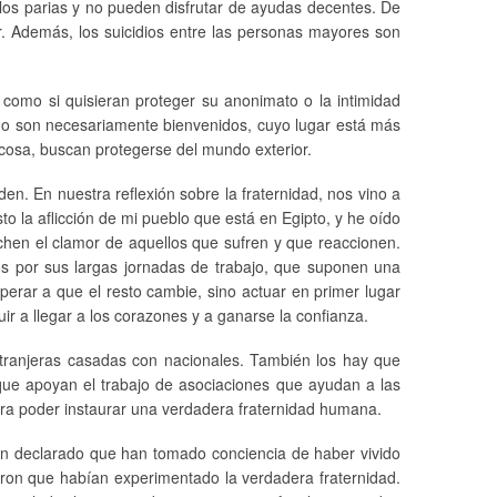
los parias y no pueden disfrutar de ayudas decentes. De
. Además, los suicidios entre las personas mayores son
 como si quisieran proteger su anonimato o la intimidad
al no son necesariamente bienvenidos, cuyo lugar está más
 cosa, buscan protegerse del mundo exterior.
en. En nuestra reflexión sobre la fraternidad, nos vino a
sto la aflicción de mi pueblo que está en Egipto, y he oído
chen el clamor de aquellos que sufren y que reaccionen.
s por sus largas jornadas de trabajo, que suponen una
erar a que el resto cambie, sino actuar en primer lugar
r a llegar a los corazones y a ganarse la confianza.
xtranjeras casadas con nacionales. También los hay que
que apoyan el trabajo de asociaciones que ayudan a las
ara poder instaurar una verdadera fraternidad humana.
s han declarado que han tomado conciencia de haber vivido
maron que habían experimentado la verdadera fraternidad.