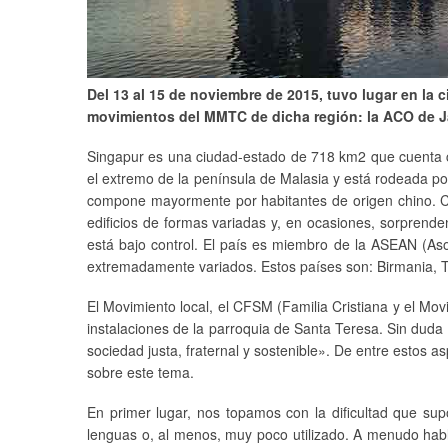
Del 13 al 15 de noviembre de 2015, tuvo lugar en la 
movimientos del MMTC de dicha región: la ACO de J
Singapur es una ciudad-estado de 718 km2 que cuenta co
el extremo de la península de Malasia y está rodeada po
compone mayormente por habitantes de origen chino. Cue
edificios de formas variadas y, en ocasiones, sorprende
está bajo control. El país es miembro de la ASEAN (As
extremadamente variados. Estos países son: Birmania, Ta
El Movimiento local, el CFSM (Familia Cristiana y el Mov
instalaciones de la parroquia de Santa Teresa. Sin du
sociedad justa, fraternal y sostenible». De entre estos a
sobre este tema.
En primer lugar, nos topamos con la dificultad que su
lenguas o, al menos, muy poco utilizado. A menudo habl