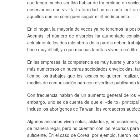
que tenga mucho sentido hablar de fraternidad en socied
observamos que vivir la fraternidad no es nada fácil e
aquellos que no consiguen seguir el ritmo impuesto.
En el hogar, la mayoría de veces ya no tenemos la posibi
Además, el número de divorcios ha aumentado considera
actualmente los dos miembros de la pareja deben trabaja
hace muy difícil, ya que muchas familias viven a crédito.
En las empresas, la competencia es muy fuerte y uno tie
más numerosos en nuestras sociedades envejecidas, tamb
tiempo los trabajos que los locales no quieren realizar
medios de comunicación parecen divertirse publicando la
Con frecuencia hablan de un aumento general de los «de
embargo, uno se da cuenta de que el «delito» principal 
Incluso los aborígenes de Taiwán, los verdaderos autóc
Algunos ancianos viven solos, aislados y, en ocasiones,
de manera legal, pero no cuentan con los recursos para 
suficiente. En el caso de Corea, por ejemplo, fueron los