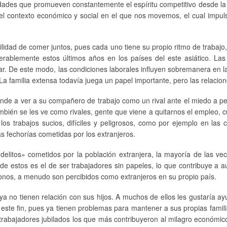
ades que promueven constantemente el espíritu competitivo desde la es
n el contexto económico y social en el que nos movemos, el cual impul
lidad de comer juntos, pues cada uno tiene su propio ritmo de trabajo, 
blemente estos últimos años en los países del este asiático. Las 
r. De este modo, las condiciones laborales influyen sobremanera en la 
 La familia extensa todavía juega un papel importante, pero las relacion
nde a ver a su compañero de trabajo como un rival ante el miedo a pe
ién se les ve como rivales, gente que viene a quitarnos el empleo, cu
, los trabajos sucios, difíciles y peligrosos, como por ejemplo en la
s fechorías cometidas por los extranjeros.
litos» cometidos por la población extranjera, la mayoría de las vece
de estos es el de ser trabajadores sin papeles, lo que contribuye a a
tonos, a menudo son percibidos como extranjeros en su propio país.
 ya no tienen relación con sus hijos. A muchos de ellos les gustaría
este fin, pues ya tienen problemas para mantener a sus propias famil
 trabajadores jubilados los que más contribuyeron al milagro económico