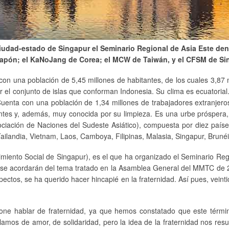
ciudad-estado de Singapur el Seminario Regional de Asia Este den
apón; el KaNoJang de Corea; el MCW de Taiwán, y el CFSM de Si
n una población de 5,45 millones de habitantes, de los cuales 3,87 m
r el conjunto de islas que conforman Indonesia. Su clima es ecuatorial
nta con una población de 1,34 millones de trabajadores extranjeros.
ntes y, además, muy conocida por su limpieza. Es una urbe próspera, 
ociación de Naciones del Sudeste Asiático), compuesta por diez paíse
ilandia, Vietnam, Laos, Camboya, Filipinas, Malasia, Singapur, Brunéi
imiento Social de Singapur), es el que ha organizado el Seminario Reg
da se acordarán del tema tratado en la Asamblea General del MMTC d
spectos, se ha querido hacer hincapié en la fraternidad. Así pues, vein
pone hablar de fraternidad, ya que hemos constatado que este términ
amos de amor, de solidaridad, pero la idea de la fraternidad nos res