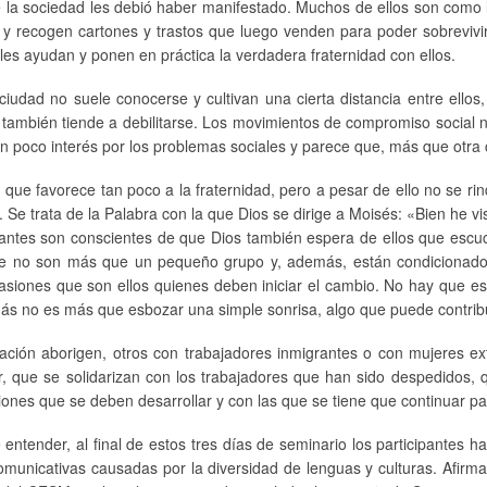
 la sociedad les debió haber manifestado. Muchos de ellos son como 
 recogen cartones y trastos que luego venden para poder sobrevivir
es ayudan y ponen en práctica la verdadera fraternidad con ellos.
iudad no suele conocerse y cultivan una cierta distancia entre ellos,
anos también tiende a debilitarse. Los movimientos de compromiso soci
an poco interés por los problemas sociales y parece que, más que otra
e favorece tan poco a la fraternidad, pero a pesar de ello no se rind
 Se trata de la Palabra con la que Dios se dirige a Moisés: «Bien he vi
tantes son conscientes de que Dios también espera de ellos que escu
que no son más que un pequeño grupo y, además, están condicionado
iones que son ellos quienes deben iniciar el cambio. No hay que esp
ás no es más que esbozar una simple sonrisa, algo que puede contribui
ación aborigen, otros con trabajadores inmigrantes o con mujeres e
, que se solidarizan con los trabajadores que han sido despedidos, 
iones que se deben desarrollar y con las que se tiene que continuar p
 de entender, al final de estos tres días de seminario los participante
s comunicativas causadas por la diversidad de lenguas y culturas. Afir