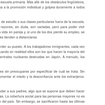
cuela primaria. Más allá de los obstáculos lingüísticos,
sa a la promoción individual y golpea duramente a todos
de estudio o sus clases particulares fuera de la escuela.
razones, sin duda, son variadas, pero para poder vivir
vida en pareja y, si uno de los dos pierde su empleo, se
es tienden a distanciarse.
rder su puesto. A los trabajadores inmigrantes, cada vez
ando en realidad ellos son los que hacen la mayoría del
s centrales nucleares destruidas en Japón. A menudo, los
s sin preocuparse por especificar de cuál se trata. Sin
umentar el miedo y la desconfianza ante los extranjeros.
 ayudar a sus padres, algo que se supone que deben hacer
ias. La cobertura social para las personas mayores no es
 del país. Sin embargo, se sacrificaron hasta las últimas