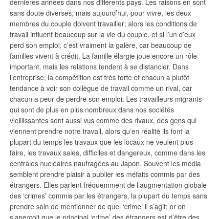
dernières années dans nos différents pays. Les raisons en sont
sans doute diverses; mais aujourd’hui, pour vivre, les deux
membres du couple doivent travailler; alors les conditions de
travail influent beaucoup sur la vie du couple, et si l’un d’eux
perd son emploi, c’est vraiment la galère, car beaucoup de
familles vivent à crédit. La famille élargie joue encore un rôle
important, mais les relations tendent à se distancier. Dans
l’entreprise, la compétition est très forte et chacun a plutôt
tendance à voir son collègue de travail comme un rival, car
chacun a peur de perdre son emploi. Les travailleurs migrants
qui sont de plus en plus nombreux dans nos sociétés
vieillissantes sont aussi vus comme des rivaux, des gens qui
viennent prendre notre travail, alors qu’en réalité ils font la
plupart du temps les travaux que les locaux ne veulent plus
faire, les travaux sales, difficiles et dangereux, comme dans les
centrales nucléaires naufragées au Japon. Souvent les média
semblent prendre plaisir à publier les méfaits commis par des
étrangers. Elles parlent fréquemment de l’augmentation globale
des ‘crimes’ commis par les étrangers, la plupart du temps sans
prendre soin de mentionner de quel ‘crime’ il s’agit; or on
s’aperçoit que le principal ‘crime’ des étrangers est d’être des