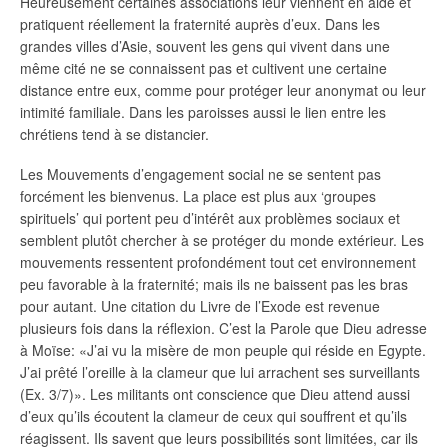
Heureusement certaines associations leur viennent en aide et
pratiquent réellement la fraternité auprès d’eux. Dans les
grandes villes d’Asie, souvent les gens qui vivent dans une
même cité ne se connaissent pas et cultivent une certaine
distance entre eux, comme pour protéger leur anonymat ou leur
intimité familiale. Dans les paroisses aussi le lien entre les
chrétiens tend à se distancier.
Les Mouvements d’engagement social ne se sentent pas
forcément les bienvenus. La place est plus aux ‘groupes
spirituels’ qui portent peu d’intérêt aux problèmes sociaux et
semblent plutôt chercher à se protéger du monde extérieur. Les
mouvements ressentent profondément tout cet environnement
peu favorable à la fraternité; mais ils ne baissent pas les bras
pour autant. Une citation du Livre de l’Exode est revenue
plusieurs fois dans la réflexion. C’est la Parole que Dieu adresse
à Moïse: «J’ai vu la misère de mon peuple qui réside en Egypte.
J’ai prêté l’oreille à la clameur que lui arrachent ses surveillants
(Ex. 3/7)». Les militants ont conscience que Dieu attend aussi
d’eux qu’ils écoutent la clameur de ceux qui souffrent et qu’ils
réagissent. Ils savent que leurs possibilités sont limitées, car ils