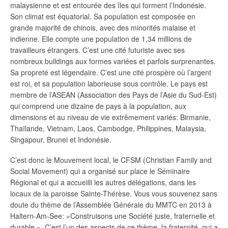
malaysienne et est entourée des îles qui forment l’Indonésie.
Son climat est équatorial. Sa population est composée en
grande majorité de chinois, avec des minorités malaise et
indienne. Elle compte une population de 1,34 millions de
travailleurs étrangers. C’est une cité futuriste avec ses
nombreux buildings aux formes variées et parfois surprenantes.
Sa propreté est légendaire. C’est une cité prospère où l’argent
est roi, et sa population laborieuse sous contrôle. Le pays est
membre de l’ASEAN (Association des Pays de l’Asie du Sud-Est)
qui comprend une dizaine de pays à la population, aux
dimensions et au niveau de vie extrêmement variés: Birmanie,
Thaïlande, Vietnam, Laos, Cambodge, Philippines, Malaysia,
Singapour, Brunei et Indonésie.
C’est donc le Mouvement local, le CFSM (Christian Family and
Social Movement) qui a organisé sur place le Séminaire
Régional et qui a accueilli les autres délégations, dans les
locaux de la paroisse Sainte-Thérèse. Vous vous souvenez sans
doute du thème de l’Assemblée Générale du MMTC en 2013 à
Haltern-Am-See: «Construisons une Société juste, fraternelle et
durable ». C’est l’un des aspects de ce thème, la fraternité, qui a