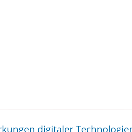
Botschaft der WBCA zum Intern
Tag der Arbeit 2026
ft INFOR INFOR Sonderausgabe zu 50 Jahren WBCA-Geschichte
rkungen digitaler Technologie