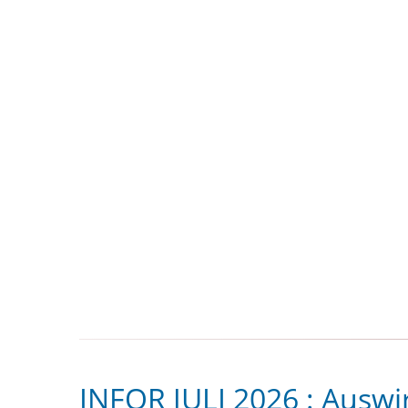
BOTSCHAFT DER WBCA ZUM
INTERNATIONALEN FRAUENTAG 2026
Zeitschri
INFOR JULI 2026 : Auswi