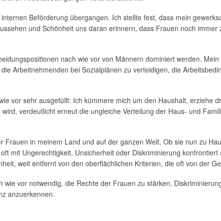
r internen Beförderung übergangen. Ich stellte fest, dass mein gewer
Aussehen und Schönheit uns daran erinnern, dass Frauen noch immer z
ntscheidungspositionen nach wie vor von Männern dominiert werden. Me
m, die Arbeitnehmenden bei Sozialplänen zu verteidigen, die Arbeitsb
wie vor sehr ausgefüllt: Ich kümmere mich um den Haushalt, erziehe dr
wird, verdeutlicht erneut die ungleiche Verteilung der Haus- und Fami
ler Frauen in meinem Land und auf der ganzen Welt. Ob sie nun zu Ha
oft mit Ungerechtigkeit, Unsicherheit oder Diskriminierung konfrontiert 
it, weit entfernt von den oberflächlichen Kriterien, die oft von der Ge
h wie vor notwendig, die Rechte der Frauen zu stärken, Diskriminierun
ganz anzuerkennen.