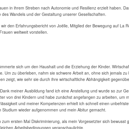
rauen in ihrem Streben nach Autonomie und Resilienz erzielt haben. Das
ze des Wandels und der Gestaltung unserer Gesellschaften.
 wir den Erfahrungsbericht von Joëlle, Mitglied der Bewegung auf La 
Frauen weltweit vorstellen.
kümmerte sich um den Haushalt und die Erziehung der Kinder. Wirtschaf
age. Um zu überleben, nahm sie schwere Arbeit an, ohne sich jemals zu 
rauen zeigt, wie sehr sie durch ihre wirtschaftliche Abhängigkeit gege
ank meiner Ausbildung fand ich eine Anstellung und wurde so zur Gest
utter von drei Kindern und habe zunächst angefangen zu arbeiten, um 
ssigkeit und meiner Kompetenzen erhielt ich schnell einen unbefristet
mein Studium wieder aufgenommen und mein Abitur gemacht.
ch zum ersten Mal Diskriminierung, als mein Vorgesetzter sich bewuss
ngleichen Arbeitsbedingungen veranschaulichte.