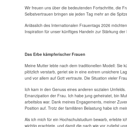
Wir freuen uns über die bedeutenden Fortschritte, die F
Selbstvertrauen bringen sie jeden Tag mehr an die Spit
Anlässlich des Internationalen Frauentags 2026 möchten
Inspiration für unser künftiges Handeln zur Stärkung der 
Das Erbe kämpferischer Frauen
Meine Mutter lebte nach dem traditionellen Modell: Sie 
plötzlich verstarb, geriet sie in eine extrem unsichere L
und vor allem auf Gott vertraute. Die Situation vieler F
Ich kam in den Genuss eines anderen sozialen Umfelds. D
Emanzipation der Frau. Ich habe jung geheiratet, bin M
arbeitslos war. Dank meines Engagements, meiner Zuverlä
Position auf. Trotz der familiären Belastung habe ich 
Als ich mich für ein Hochschulstudium bewarb, erlebte i
wichtig erachtete, und damit die nach wie vor zutiefst u