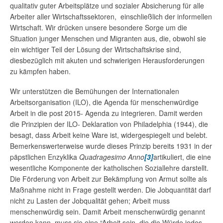
qualitativ guter Arbeitsplätze und sozialer Absicherung für alle
Arbeiter aller Wirtschaftssektoren, einschließlich der informellen
Wirtschaft. Wir drücken unsere besondere Sorge um die
Situation junger Menschen und Migranten aus, die, obwohl sie
ein wichtiger Teil der Lösung der Wirtschaftskrise sind,
diesbezüglich mit akuten und schwierigen Herausforderungen
zu kämpfen haben.
Wir unterstützen die Bemühungen der Internationalen
Arbeitsorganisation (ILO), die Agenda für menschenwürdige
Arbeit in die post 2015- Agenda zu integrieren. Damit werden
die Prinzipien der ILO- Deklaration von Philadelphia (1944), die
besagt, dass Arbeit keine Ware ist, widergespiegelt und belebt.
Bemerkenswerterweise wurde dieses Prinzip bereits 1931 in der
päpstlichen Enzyklika
Quadragesimo Anno
[3]
artikuliert, die eine
wesentliche Komponente der katholischen Soziallehre darstellt.
Die Förderung von Arbeit zur Bekämpfung von Armut sollte als
Maßnahme nicht in Frage gestellt werden. Die Jobquantität darf
nicht zu Lasten der Jobqualität gehen; Arbeit muss
menschenwürdig sein. Damit Arbeit menschenwürdig genannt
werden kann, muss sie eine “Arbeit sein, die die Würde jedes