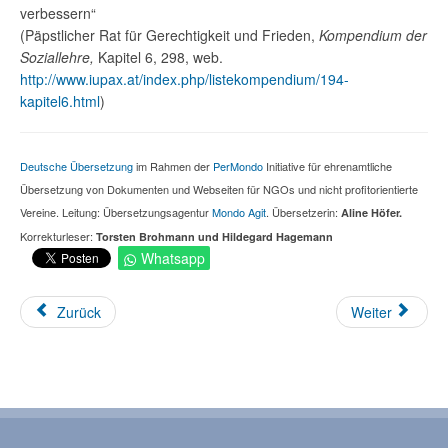
verbessern“
(Päpstlicher Rat für Gerechtigkeit und Frieden,
Kompendium der
Soziallehre,
Kapitel 6, 298, web.
http://www.iupax.at/index.php/listekompendium/194-
kapitel6.html
)
Deutsche Übersetzung
im Rahmen der
PerMondo
Initiative für ehrenamtliche
Übersetzung von Dokumenten und Webseiten für NGOs und nicht profitorientierte
Vereine. Leitung: Übersetzungsagentur
Mondo Agit
. Übersetzerin:
Aline Höfer.
Korrekturleser:
Torsten Brohmann und Hildegard Hagemann
Whatsapp
Zurück
Weiter