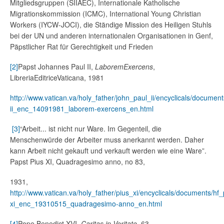
Mitgliedsgruppen (SIIAEC), Internationale Katholische
Migrationskommission (ICMC), International Young Christian
Workers (IYCW-JOCI), die Ständige Mission des Heiligen Stuhls
bei der UN und anderen internationalen Organisationen in Genf,
Päpstlicher Rat für Gerechtigkeit und Frieden
[2]
Papst Johannes Paul II,
LaboremExercens
,
LibreriaEditriceVaticana, 1981
http://www.vatican.va/holy_father/john_paul_ii/encyclicals/document
ii_enc_14091981_laborem-exercens_en.html
[3]
“Arbeit... ist nicht nur Ware. Im Gegenteil, die
Menschenwürde der Arbeiter muss anerkannt werden. Daher
kann Arbeit nicht gekauft und verkauft werden wie eine Ware”.
Papst Pius XI, Quadragesimo anno, no 83,
1931,
http://www.vatican.va/holy_father/pius_xi/encyclicals/documents/hf_
xi_enc_19310515_quadragesimo-anno_en.html
[4]
Pope Benedict XVI,
Caritas in Veritate,
63,