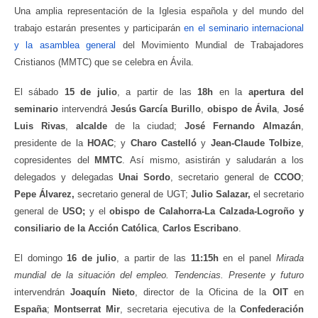
Una amplia representación de la Iglesia española y del mundo del
trabajo estarán presentes y participarán
en el seminario internacional
y la asamblea general
del Movimiento Mundial de Trabajadores
Cristianos (MMTC) que se celebra en Ávila.
El sábado
15 de julio
, a partir de las
18h
en la
apertura del
seminario
intervendrá
Jesús García Burillo
,
obispo de Ávila
,
José
Luis Rivas
,
alcalde
de la ciudad;
José Fernando Almazán
,
presidente de la
HOAC
; y
Charo Castelló
y
Jean-Claude Tolbize
,
copresidentes del
MMTC
. Así mismo, asistirán y saludarán a los
delegados y delegadas
Unai Sordo
, secretario general de
CCOO
;
Pepe Álvarez,
secretario general de UGT;
Julio Salazar,
el secretario
general de
USO;
y el
obispo de Calahorra-La Calzada-Logroño y
consiliario de la Acción Católica
,
Carlos Escribano
.
El domingo
16 de julio
, a partir de las
11:15h
en el panel
Mirada
mundial de la situación del empleo. Tendencias. Presente y futuro
intervendrán
Joaquín Nieto
, director de la Oficina de la
OIT
en
España
;
Montserrat Mir
, secretaria ejecutiva de la
Confederación